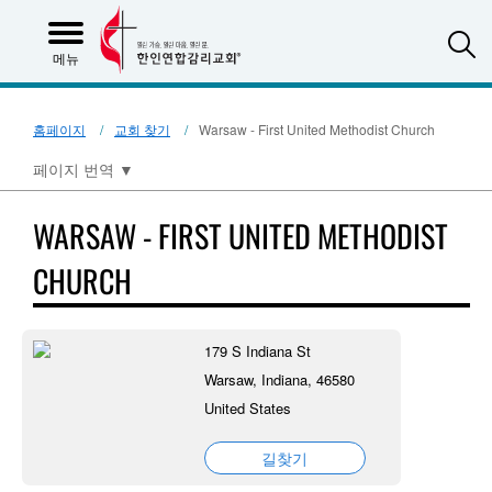
S
메뉴
홈페이지
교회 찾기
Warsaw - First United Methodist Church
페이지 번역
▼
WARSAW - FIRST UNITED METHODIST
CHURCH
179 S Indiana St
Warsaw, Indiana, 46580
United States
길찾기