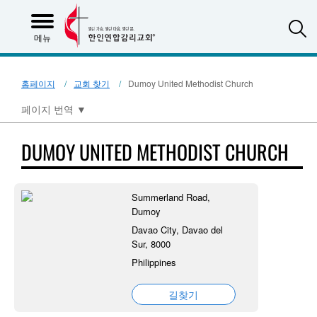
S
메뉴
홈페이지
교회 찾기
Dumoy United Methodist Church
페이지 번역
▼
DUMOY UNITED METHODIST CHURCH
Summerland Road,
Dumoy
Davao City, Davao del
Sur, 8000
Philippines
길찾기