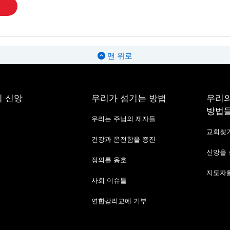
맨 위로
 신앙
우리가 섬기는 방법
우리의
방법
우리는 주님의 제자들
교회찾
건강과 온전함을 증진
신앙을
정의를 옹호
지도자를
사회 이슈들
연합감리교에 기부