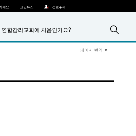
문하세요
교단뉴스
선호주제
Sea
연합감리교회에 처음인가요?
페이지 번역
▼