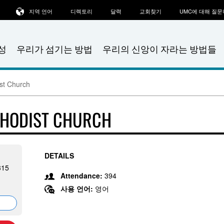
지역 언어
디렉토리
달력
교회찾기
UMC에 대해 질
성
우리가 섬기는 방법
우리의 신앙이 자라는 방법들
ist Church
THODIST CHURCH
DETAILS
315
Attendance:
394
사용 언어:
영어