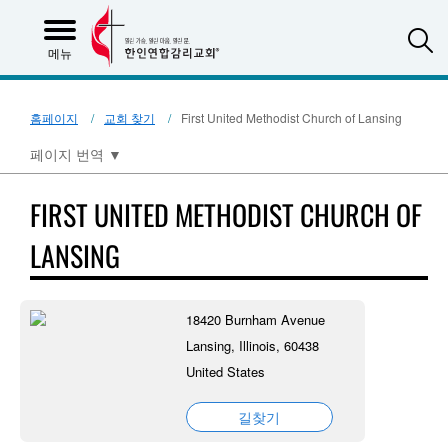
S
메뉴
홈페이지
교회 찾기
First United Methodist Church of Lansing
페이지 번역
▼
FIRST UNITED METHODIST CHURCH OF
LANSING
18420 Burnham Avenue
Lansing, Illinois, 60438
United States
길찾기