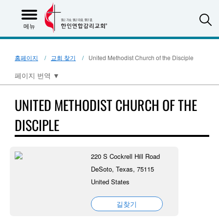
S
메뉴
홈페이지
교회 찾기
United Methodist Church of the Disciple
페이지 번역
▼
UNITED METHODIST CHURCH OF THE
DISCIPLE
220 S Cockrell Hill Road
DeSoto, Texas, 75115
United States
길찾기