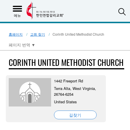
S
메뉴
홈페이지
교회 찾기
Corinth United Methodist Church
페이지 번역
▼
CORINTH UNITED METHODIST CHURCH
1442 Freeport Rd
Terra Alta, West Virginia,
26764-6254
United States
길찾기