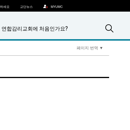
문하세요
교단뉴스
MYUMC
Sea
연합감리교회에 처음인가요?
페이지 번역
▼