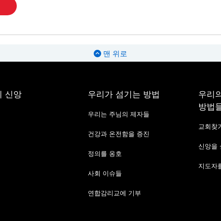
맨 위로
 신앙
우리가 섬기는 방법
우리의
방법
우리는 주님의 제자들
교회찾
건강과 온전함을 증진
신앙을
정의를 옹호
지도자를
사회 이슈들
연합감리교에 기부