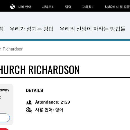
지역 언어
디렉토리
달력
교회찾기
UMC에 대해 질
성
우리가 섬기는 방법
우리의 신앙이 자라는 방법들
ch Richardson
CHURCH RICHARDSON
ssway
DETAILS
0
Attendance:
2129
사용 언어:
영어