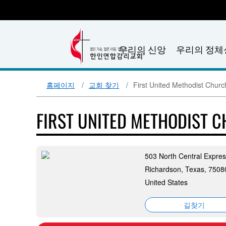
우리의 신앙
우리의 정체
홈페이지
교회 찾기
First United Methodist Chur
FIRST UNITED METHODIST 
503 North Central Expre
Richardson, Texas, 7508
United States
길찾기