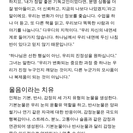
하지요, ‘내가 정말 좋은 기독교인이었다면, 분명 상황을 더
잘 받아들이고, 더 신뢰하고, 지금의 나보다 나았겠지,’라고
말이에요. 우리는 변화가 아닌 정보를 좇습니다. 수업을 하
나 더 듣고, 또 다른 책을 읽고, 우리보다 똑똑한 사람과 이
야기를 나눕니다,” 다우디의 지적이다. “우리 자신의 내면세
계로 들어가지 않습니다. 하나님께서 우리 내면에 두신 나침
반이 있다고 믿지 않기 때문입니다.”
“하나님은 선한 행실이 아닌, 우리의 진정성을 원하십니다,”
그녀는 말한다. “우리가 변화되는 중요한 과정 중 하나는 우
리가 진정 누구인지 깨닫는 것이지, 다른 누군가의 모사품이
나 복제품이 되는 것이 아닙니다.”
울음이라는 치유
인체는 기본, 반사, 감정의 세 가지 유형의 눈물을 생성한다.
기본눈물은 우리 눈의 윤활유 역할을 하고, 반사눈물은 양파
썰기나 연기 같은 자극에 대한 반응이며, 감정눈물은 극도의
행복감이나, 스트레스, 분노, 고통이나 슬픔과 같은 감정과
연관되어 생성된다. 기본눈물이나 반사눈물과 달리 감정눈
물은 의도적으로 억제하거나 멈출 수 있다.