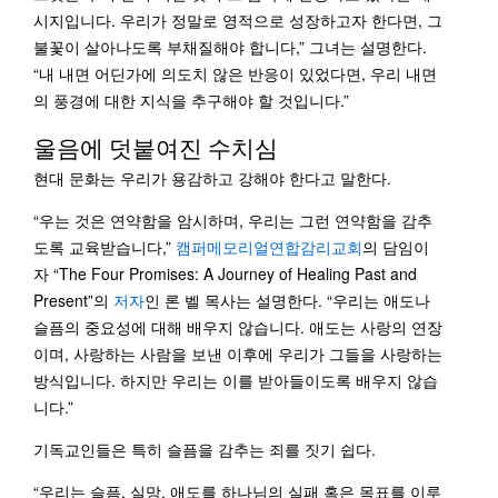
시지입니다. 우리가 정말로 영적으로 성장하고자 한다면, 그
불꽃이 살아나도록 부채질해야 합니다,” 그녀는 설명한다.
“내 내면 어딘가에 의도치 않은 반응이 있었다면, 우리 내면
의 풍경에 대한 지식을 추구해야 할 것입니다.”
울음에 덧붙여진 수치심
현대 문화는 우리가 용감하고 강해야 한다고 말한다.
“우는 것은 연약함을 암시하며, 우리는 그런 연약함을 감추
도록 교육받습니다,”
캠퍼메모리얼연합감리교회
의 담임이
자 “The Four Promises: A Journey of Healing Past and
Present”의
저자
인 론 벨 목사는 설명한다. “우리는 애도나
슬픔의 중요성에 대해 배우지 않습니다. 애도는 사랑의 연장
이며, 사랑하는 사람을 보낸 이후에 우리가 그들을 사랑하는
방식입니다. 하지만 우리는 이를 받아들이도록 배우지 않습
니다.”
기독교인들은 특히 슬픔을 감추는 죄를 짓기 쉽다.
“우리는 슬픔, 실망, 애도를 하나님의 실패 혹은 목표를 이루