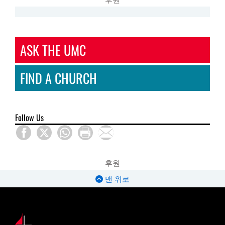
ASK THE UMC
FIND A CHURCH
Follow Us
후원
맨 위로