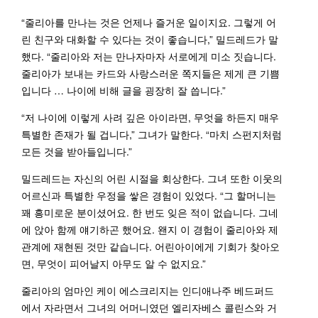
“줄리아를 만나는 것은 언제나 즐거운 일이지요. 그렇게 어
린 친구와 대화할 수 있다는 것이 좋습니다,” 밀드레드가 말
했다. “줄리아와 저는 만나자마자 서로에게 미소 짓습니다.
줄리아가 보내는 카드와 사랑스러운 쪽지들은 제게 큰 기쁨
입니다 … 나이에 비해 글을 굉장히 잘 씁니다.”
“저 나이에 이렇게 사려 깊은 아이라면, 무엇을 하든지 매우
특별한 존재가 될 겁니다,” 그녀가 말한다. “마치 스펀지처럼
모든 것을 받아들입니다.”
밀드레드는 자신의 어린 시절을 회상한다. 그녀 또한 이웃의
어르신과 특별한 우정을 쌓은 경험이 있었다. “그 할머니는
꽤 흥미로운 분이셨어요. 한 번도 잊은 적이 없습니다. 그네
에 앉아 함께 얘기하곤 했어요. 왠지 이 경험이 줄리아와 제
관계에 재현된 것만 같습니다. 어린아이에게 기회가 찾아오
면, 무엇이 피어날지 아무도 알 수 없지요.”
줄리아의 엄마인 케이 에스크리지는 인디애나주 베드퍼드
에서 자라면서 그녀의 어머니였던 엘리자베스 콜린스와 거